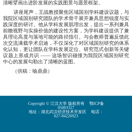
清晰擘画出进阶发展的实践图景与愿景框架。
讲座尾声，王战教授聚焦区域国别学科建设议题，与
我院区域国别研究团队的学术骨干展开兼具思想锐度与实
践深度的研讨。他从学科发展肌理出发，提出一系列兼具
前瞻视野与实操价值的建设性方案，为学科建设提供了兼
具理论高度与落地可能的路径指引。与会教师普遍反馈此
次交流满载学术启迪，不仅深化了对区域国别研究的体系
化认知，更让团队在学科发展定位、研究范式创新等关键
议题上形成共识 —— 这场智识碰撞为我院区域国别研究
中心的发展勾勒出了清晰的蓝图。
（供稿：喻鼎鼎）
Copyright © 江汉大学 版权所有 鄂ICP备
05003327
地址：湖北武汉经济技术开发区 电话：
027-84226923